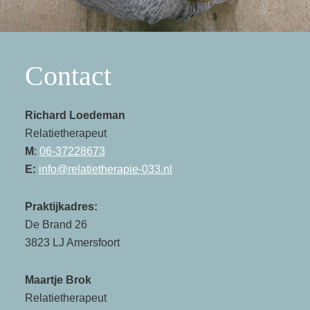
Contact
Richard Loedeman
Relatietherapeut
M
:
06-37228673
E:
info@relatietherapie-033.nl
Praktijkadres:
De Brand 26
3823 LJ Amersfoort
Maartje Brok
Relatietherapeut