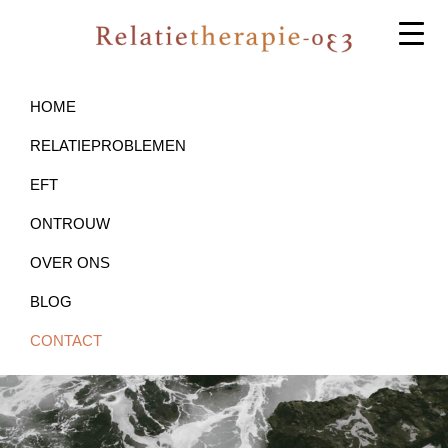
Skip
Skip
to
to
primary
main
Relatietherapie
Relatietherapie
Amersfoort
navigation
content
op
HOME
basis
RELATIEPROBLEMEN
van
EFT
EFT
ONTROUW
OVER ONS
BLOG
CONTACT