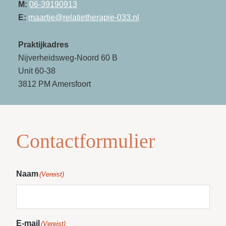
M:
06-39190913
E:
maartje@relatietherapie-033.nl
Praktijkadres
Nijverheidsweg-Noord 60 B
Unit 60-38
3812 PM Amersfoort
Contactformulier
Naam
(Vereist)
E-mail
(Vereist)