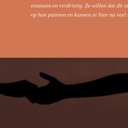
eenzaam en verdrietig. Ze willen dat dit 
op hun patroon en kunnen ze hier nu veel