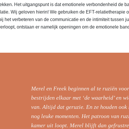
rekken. Het uitgangspunt is dat emotionele verbondenheid de b
atie. Wij geloven hierin! We gebruiken de EFT-relatietherapie o
ij het verbeteren van de communicatie en de intimiteit tussen j
rloopt, ontstaan er namelijk openingen om de emotionele band 
Merel en Freek beginnen al te ruziën voor
bestrijden elkaar met ‘de waarheid’ en wie
van. Altijd dat geruzie. En ze houden ook
nog leuke momenten. Het patroon van ruzi
kamer uit loopt. Merel blijft dan gefrust