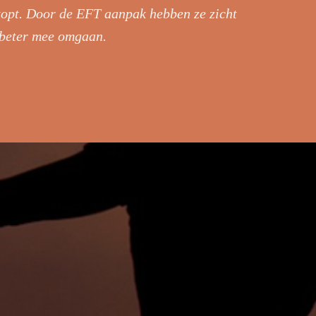
stopt. Door de EFT aanpak hebben ze zicht
 beter mee omgaan.