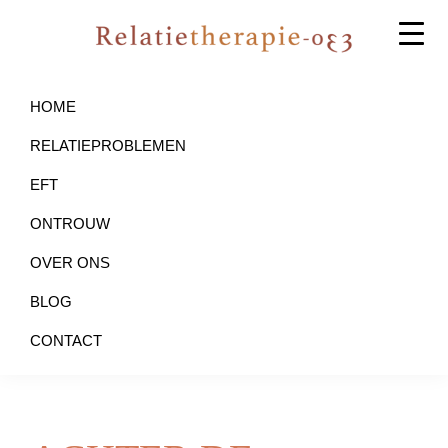
Skip
Skip
to
to
primary
main
Relatietherapie
Relatietherapie
Amersfoort
navigation
content
op
HOME
basis
RELATIEPROBLEMEN
van
EFT
EFT
ONTROUW
OVER ONS
BLOG
CONTACT