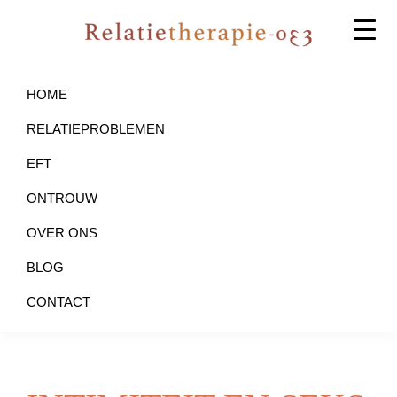
Skip
Skip
to
to
primary
main
Relatietherapie
Relatietherapie
Amersfoort
navigation
content
op
HOME
basis
RELATIEPROBLEMEN
van
EFT
EFT
ONTROUW
OVER ONS
BLOG
CONTACT